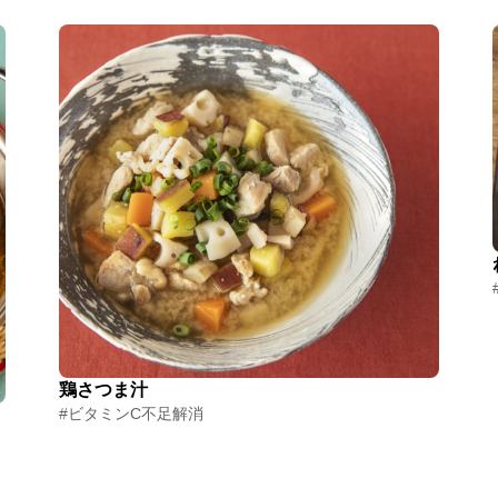
鶏さつま汁
#ビタミンC不足解消