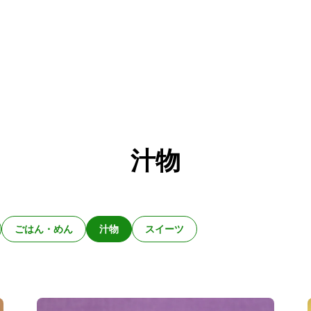
汁物
ごはん・めん
汁物
スイーツ