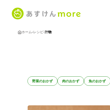
ホーム
›
レシピ
›
汁物
野菜のおかず
肉のおかず
魚のおかず