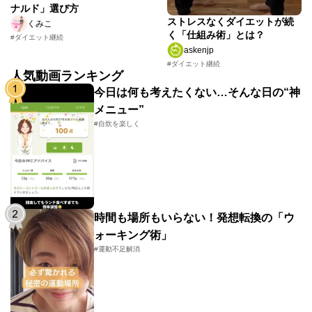
ナルド」選び方
ストレスなくダイエットが続
くみこ
く「仕組み術」とは？
#ダイエット継続
askenjp
#ダイエット継続
人気動画ランキング
今日は何も考えたくない…そんな日の“神
メニュー”
#自炊を楽しく
時間も場所もいらない！発想転換の「ウ
ォーキング術」
#運動不足解消