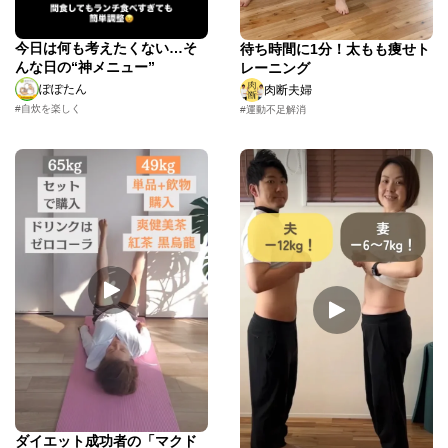
今日は何も考えたくない…そ
待ち時間に1分！太もも痩せト
んな日の“神メニュー”
レーニング
ぽぽたん
肉断夫婦
#自炊を楽しく
#運動不足解消
ダイエット成功者の「マクド