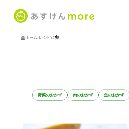
ホーム
›
レシピ
›
#卵
野菜のおかず
肉のおかず
魚のおかず