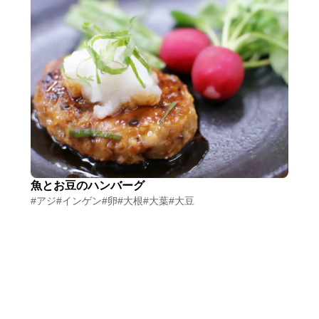
魚とお豆のハンバーグ
#アジ
#インゲン
#卵
#大根
#大葉
#大豆