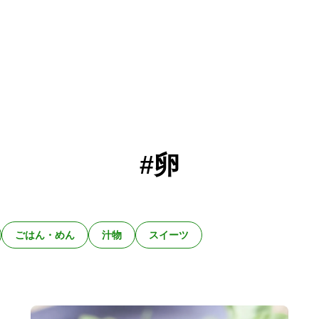
#卵
ごはん・めん
汁物
スイーツ