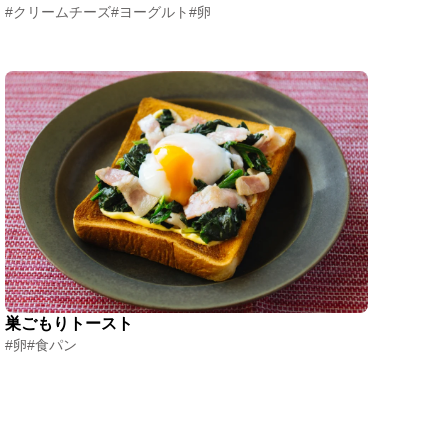
#クリームチーズ
#ヨーグルト
#卵
巣ごもりトースト
#卵
#食パン