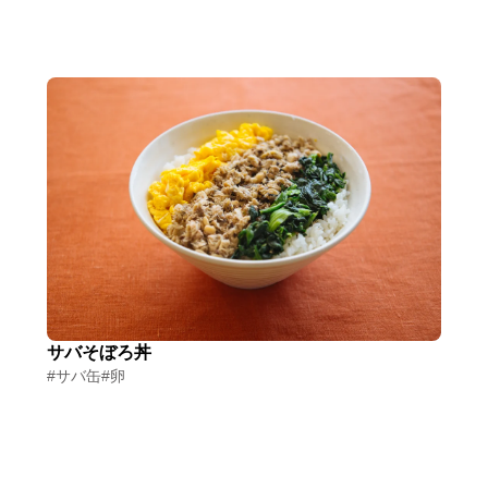
サバそぼろ丼
#サバ缶
#卵