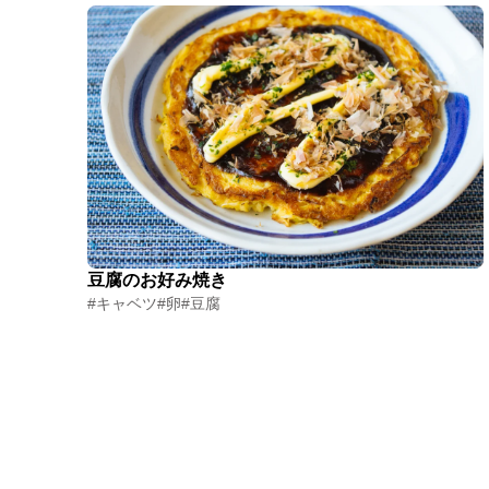
豆腐のお好み焼き
#キャベツ
#卵
#豆腐