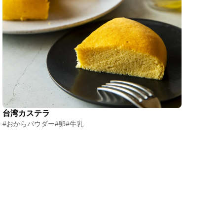
台湾カステラ
#おからパウダー
#卵
#牛乳