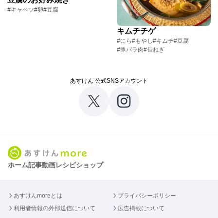
#キャベツ
#卵
#豆腐
キムチチゲ
#にら
#もやし
#キムチ
#豆腐
#豚バラ肉
#長ねぎ
あすけん 公式SNSアカウント
ホーム
記事
動画
レシピ
ショップ
あすけんmoreとは
プライバシーポリシー
利用者情報の外部送信について
広告掲載について