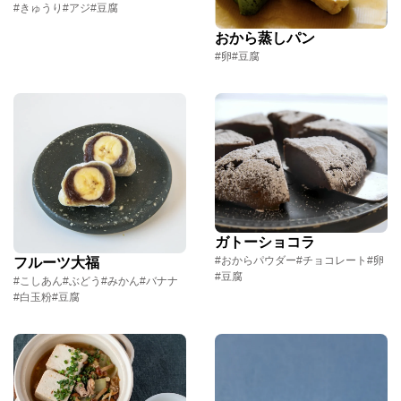
#きゅうり
#アジ
#豆腐
おから蒸しパン
#卵
#豆腐
ガトーショコラ
#おからパウダー
#チョコレート
#卵
フルーツ大福
#豆腐
#こしあん
#ぶどう
#みかん
#バナナ
#白玉粉
#豆腐