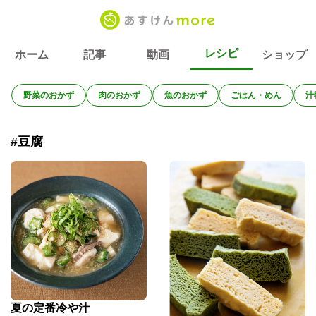
レシピ
ホーム
記事
動画
ショップ
野菜のおかず
肉のおかず
魚のおかず
ごはん・めん
汁
#豆腐
夏の定番冷や汁