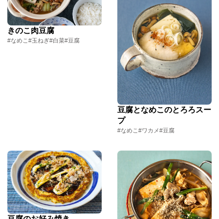
きのこ肉豆腐
#なめこ
#玉ねぎ
#白菜
#豆腐
豆腐となめこのとろろスー
プ
#なめこ
#ワカメ
#豆腐
豆腐のお好み焼き