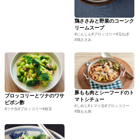
鶏ささみと野菜のコーンク
リームスープ
#にんじん
#ブロッコリー
#玉ねぎ
#鶏ささみ
豚もも肉とシーフードのト
ブロッコリーとツナのワサ
マトシチュー
ビポン酢
#しめじ
#トマト缶
#ブロッコリー
#ツナ缶
#ブロッコリー
#枝豆
#鶏もも肉