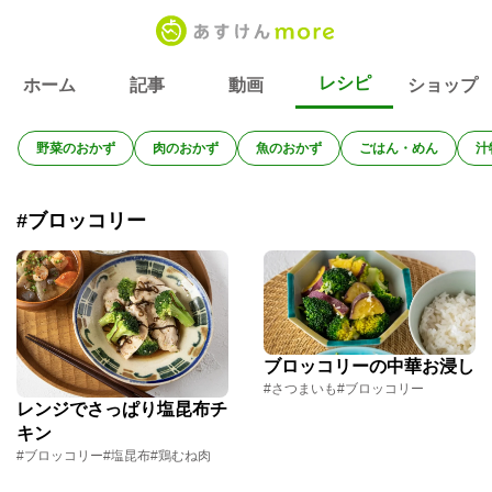
レシピ
ホーム
記事
動画
ショップ
野菜のおかず
肉のおかず
魚のおかず
ごはん・めん
汁
#ブロッコリー
ブロッコリーの中華お浸し
#さつまいも
#ブロッコリー
レンジでさっぱり塩昆布チ
キン
#ブロッコリー
#塩昆布
#鶏むね肉