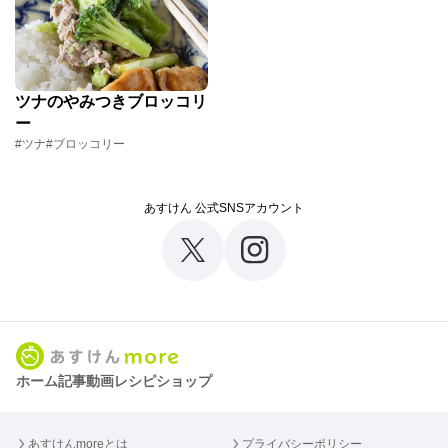
ツナのやみつきブロッコリ
ー
#ツナ
#ブロッコリー
あすけん 公式SNSアカウント
ホーム
記事
動画
レシピ
ショップ
あすけんmoreとは
プライバシーポリシー