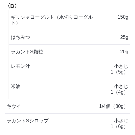
〈B〉
ギリシャヨーグルト（水切りヨーグル
150g
ト）
はちみつ
25g
ラカントS顆粒
20g
レモン汁
小さじ
1（5g）
米油
小さじ
1（4g）
キウイ
1/4個（30g）
ラカントSシロップ
小さじ
1（6g）