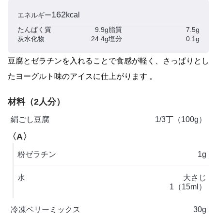
162
kcal
エネルギー
たんぱく質
9.9g
脂質
7.5g
炭水化物
24.4g
塩分
0.1g
豆腐とゼラチンを入れることで食感が軽く、さっぱりとし
たヨーグルト味のアイスに仕上がります 。
材料（2人分）
絹ごし豆腐
1/3丁（100g）
〈A〉
粉ゼラチン
1g
水
大さじ
1（15ml）
冷凍ベリーミックス
30g