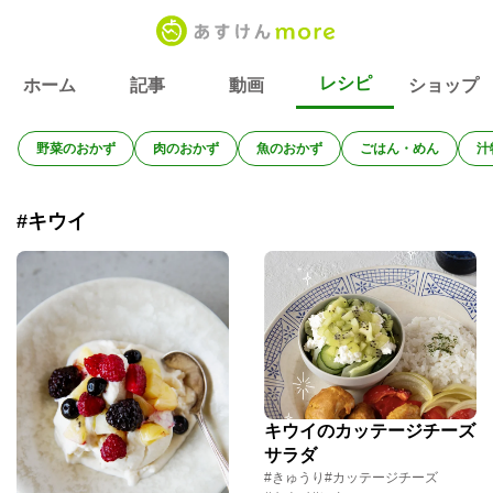
レシピ
ホーム
記事
動画
ショップ
野菜のおかず
肉のおかず
魚のおかず
ごはん・めん
汁
#キウイ
キウイのカッテージチーズ
サラダ
#きゅうり
#カッテージチーズ