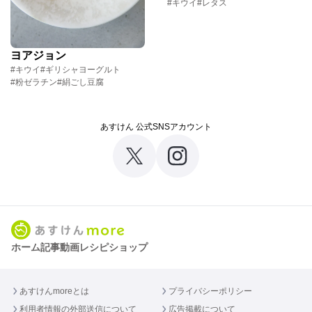
#キウイ
#レタス
ヨアジョン
#キウイ
#ギリシャヨーグルト
#粉ゼラチン
#絹ごし豆腐
あすけん 公式SNSアカウント
ホーム
記事
動画
レシピ
ショップ
あすけんmoreとは
プライバシーポリシー
利用者情報の外部送信について
広告掲載について