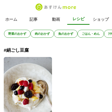
レシピ
ホーム
記事
動画
ショップ
野菜のおかず
肉のおかず
魚のおかず
ごはん・めん
汁
#絹ごし豆腐