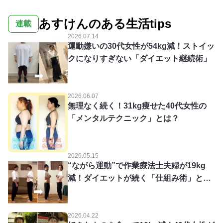
あすけんのある生活tips
連載
2026.07.14
運動嫌いの30代女性が54kg減！ストイッ
クになりすぎない「ダイエット継続術」
2026.06.07
無理なく続く！31kg痩せた40代女性の
「メンタルテクニック」とは？
2026.05.15
“ながら運動”で作業療法士夫婦が19kg
減！ダイエットが続く「仕組み術」と
は？
2026.04.22