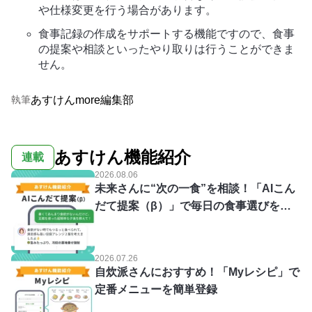
や仕様変更を行う場合があります。
食事記録の作成をサポートする機能ですので、食事
の提案や相談といったやり取りは行うことができま
せん。
あすけんmore編集部
執筆
あすけん機能紹介
連載
2026.08.06
未来さんに“次の一食”を相談！「AIこん
だて提案（β）」で毎日の食事選びをス
マートに
2026.07.26
自炊派さんにおすすめ！「Myレシピ」で
定番メニューを簡単登録