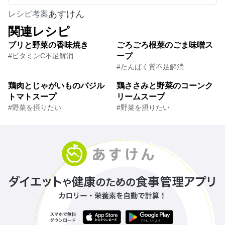
あすけん
レシピ考案
関連レシピ
ブリと野菜の香味焼き
ごろごろ根菜のごま味噌ス
#ビタミンC不足解消
ープ
#たんぱく質不足解消
鶏肉とじゃがいものバジル
鶏ささみと野菜のコーンク
トマトスープ
リームスープ
#野菜を摂りたい
#野菜を摂りたい