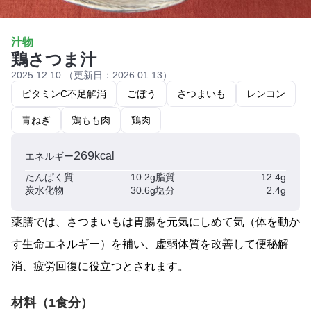
汁物
鶏さつま汁
2025.12.10 （更新日：2026.01.13）
ビタミンC不足解消
ごぼう
さつまいも
レンコン
青ねぎ
鶏もも肉
鶏肉
269
kcal
エネルギー
たんぱく質
10.2g
脂質
12.4g
炭水化物
30.6g
塩分
2.4g
薬膳では、さつまいもは胃腸を元気にしめて気（体を動か
す生命エネルギー）を補い、虚弱体質を改善して便秘解
消、疲労回復に役立つとされます。
材料（1食分）