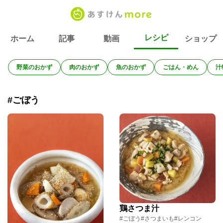
レシピ
ホーム
記事
動画
ショップ
野菜のおかず
肉のおかず
魚のおかず
ごはん・めん
汁
#ごぼう
鶏さつま汁
#ごぼう
#さつまいも
#レンコン