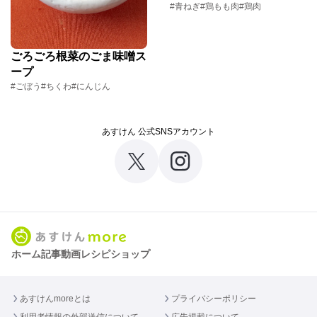
#青ねぎ
#鶏もも肉
#鶏肉
ごろごろ根菜のごま味噌ス
ープ
#ごぼう
#ちくわ
#にんじん
あすけん 公式SNSアカウント
ホーム
記事
動画
レシピ
ショップ
あすけんmoreとは
プライバシーポリシー