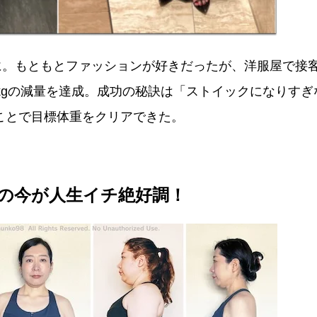
gに。もともとファッションが好きだったが、洋服屋で接
kgの減量を達成。成功の秘訣は「ストイックになりす
ことで目標体重をクリアできた。
2歳の今が人生イチ絶好調！