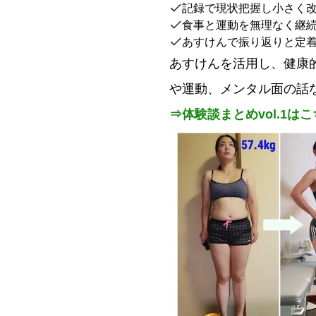
記録で現状把握し小さく
食事と運動を無理なく継
あすけんで振り返りと定
あすけんを活用し、健康
や運動、メンタル面の話
⇒体験談まとめvol.1は