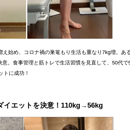
増え始め、コロナ禍の巣篭もり生活も重なり7kg増。あ
意。食事管理と筋トレで生活習慣を見直して、50代で57
エットに成功！
イエットを決意！110kg→56kg