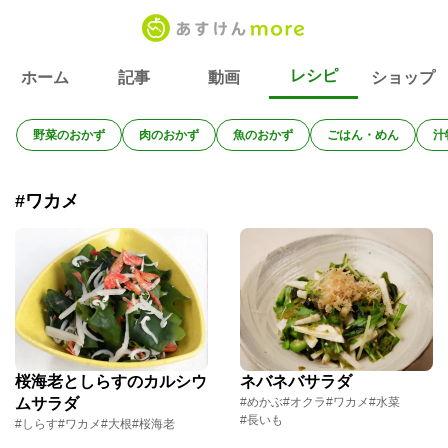
レシピ
ホーム
記事
動画
ショップ
野菜のおかず
肉のおかず
魚のおかず
ごはん・めん
汁
#ワカメ
桜海老としらすのカルシウ
ネバネバサラダ
ムサラダ
#めかぶ
#オクラ
#ワカメ
#水菜
#長いも
#しらす
#ワカメ
#大根
#桜海老