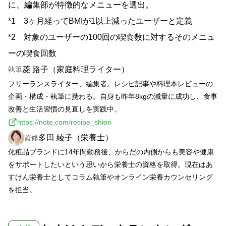
に、編集部が特徴的なメニューを選出。
*1 3ヶ月経ってBMIが1以上減ったユーザーと定義
*2 対象のユーザーの100回の喫食数に対するそのメニュ
ーの喫食回数
菱 路子（家庭料理ライター）
執筆
フリーランスライター、編集者。レシピ記事や料理本レビューの
企画・構成・執筆に携わる。自身も昨年8kgの減量に成功し、食事
改善と生活習慣の見直しを実践中。
https://note.com/recipe_shiori
多田 綾子（栄養士）
監修
化粧品ブランドに14年間勤務後、からだの内側からも美容や健康
をサポートしたいという思いから栄養士の資格を取得。現在はあ
すけん栄養士としてコラム執筆やオンライン栄養カウンセリング
を担当。