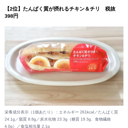
【2位】たんぱく質が摂れるチキン＆チリ 税抜
398円
栄養成分表示（1個あたり）：エネルギー 261kcal／たんぱく質
24.1g／脂質 8.8g／炭水化物 23.3g（糖質 19.3g、食物繊維
4.0g）／食塩相当量 2.1g