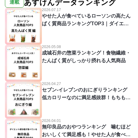
あすけんデータランキング
連載
2026.07.17
やせた人が食べているローソンの高たん
ぱく質商品ランキングTOP3｜ダイエッ
ト中でもOK
2026.05.08
成城石井の惣菜ランキング！食物繊維・
たんぱく質がしっかり摂れる人気商品
2026.04.27
セブン‐イレブンのおにぎりランキング
低カロリーなのに満足感抜群！もちもち
食感がクセになる
2026.04.01
無印良品のおやつランキング 噛むほど
おいしくて満足感も！やせた人が食べて