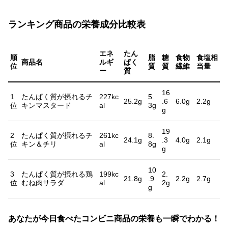
ランキング商品の栄養成分比較表
エネ
たん
順
脂
糖
食物
食塩相
商品名
ルギ
ぱく
位
質
質
繊維
当量
ー
質
16
1
たんぱく質が摂れるチ
227kc
5.
25.2g
.6
6.0g
2.2g
位
キンマスタード
al
3g
g
19
2
たんぱく質が摂れるチ
261kc
8.
24.1g
.3
4.0g
2.1g
位
キン＆チリ
al
8g
g
10
3
たんぱく質が摂れる鶏
199kc
2.
21.8g
.9
2.2g
2.7g
位
むね肉サラダ
al
2g
g
あなたが今日食べたコンビニ商品の栄養も一瞬でわかる！