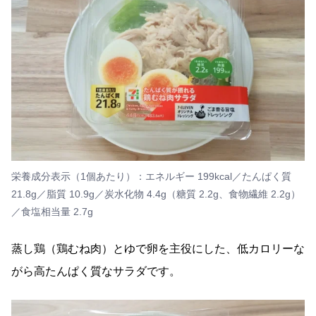
栄養成分表示（1個あたり）：エネルギー 199kcal／たんぱく質
21.8g／脂質 10.9g／炭水化物 4.4g（糖質 2.2g、食物繊維 2.2g）
／食塩相当量 2.7g
蒸し鶏（鶏むね肉）とゆで卵を主役にした、低カロリーな
がら高たんぱく質なサラダです。