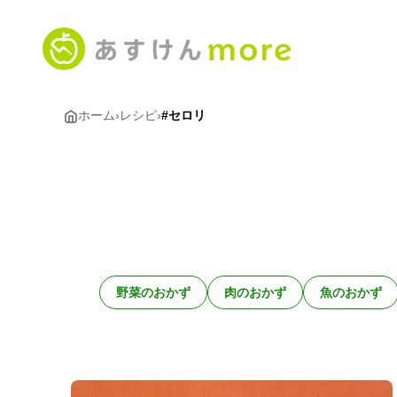
ホーム
›
レシピ
›
#セロリ
野菜のおかず
肉のおかず
魚のおかず