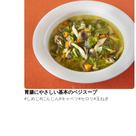
胃腸にやさしい基本のベジスープ
#しめじ
#にんじん
#キャベツ
#セロリ
#玉ねぎ