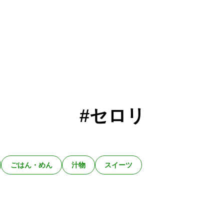
#セロリ
ごはん・めん
汁物
スイーツ