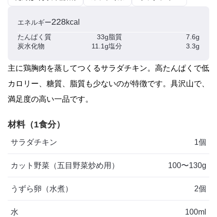
228
kcal
エネルギー
たんぱく質
33g
脂質
7.6g
炭水化物
11.1g
塩分
3.3g
主に鶏胸肉を蒸してつくるサラダチキン。高たんぱくで低
カロリー、糖質、脂質も少ないのが特徴です。具沢山で、
満足度の高い一品です。
材料（1食分）
サラダチキン
1個
カット野菜（五目野菜炒め用）
100〜130g
うずら卵（水煮）
2個
水
100ml