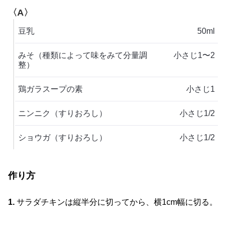
〈A〉
豆乳
50ml
みそ（種類によって味をみて分量調
小さじ1〜2
整）
鶏ガラスープの素
小さじ1
ニンニク（すりおろし）
小さじ1/2
ショウガ（すりおろし）
小さじ1/2
作り方
1.
サラダチキンは縦半分に切ってから、横1cm幅に切る。