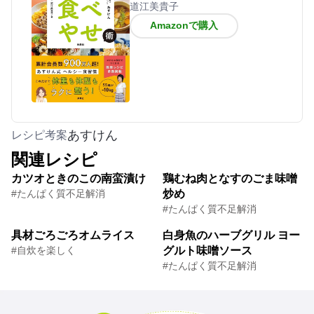
道江美貴子
Amazonで購入
あすけん
レシピ考案
関連レシピ
カツオときのこの南蛮漬け
鶏むね肉となすのごま味噌
#たんぱく質不足解消
炒め
#たんぱく質不足解消
具材ごろごろオムライス
白身魚のハーブグリル ヨー
#自炊を楽しく
グルト味噌ソース
#たんぱく質不足解消