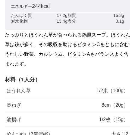
244
kcal
エネルギー
たんぱく質
17.2g
脂質
15.3g
炭水化物
13.4g
塩分
3.1g
たっぷりとほうれん草が食べられる鍋風スープ。ほうれん
草は鉄が多く、その吸収を助けるビタミンCをともに含む
うれしい野菜。カルシウム、ビタミンAもバランスよく含
まれます。
材料（1人分）
ほうれん草
1/2束（100g）
長ねぎ
8cm（20g）
油揚げ
1/2枚（15g）
めんつゆ（3倍濃縮）
大さじ2