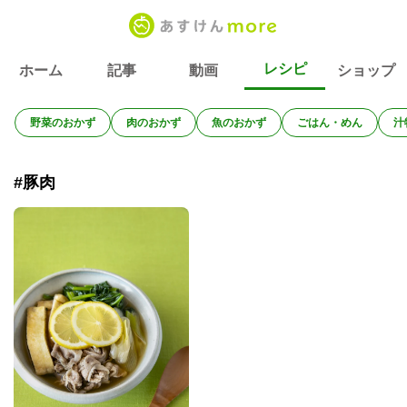
レシピ
ホーム
記事
動画
ショップ
野菜のおかず
肉のおかず
魚のおかず
ごはん・めん
汁
#豚肉