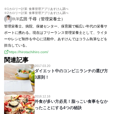
※1
カロリー計算: 食事管理アプリあすけん調べ
※2
カロリー計算: 食事管理アプリあすけん調べ
広田 千尋（管理栄養士）
執筆
管理栄養士。病院、保健センター、保育園で幅広い年代の栄養サ
ポートに携わる。現在はフリーランス管理栄養士として、ライタ
ーやレシピ制作を中心に活動中。あすけんではコラム執筆などを
担当している。
https://hirotachihiro.com/
関連記事
2017.03.20
ダイエット中のコンビニランチの選び方
3原則！
2016.12.16
外食が多い方必見！脂っこい食事をなか
ったことにする4つの秘訣