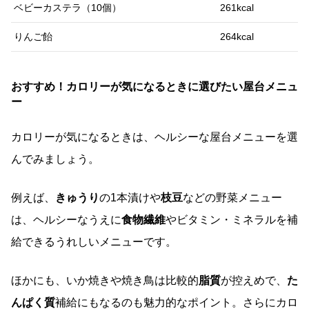
ベビーカステラ（10個）
261kcal
りんご飴
264kcal
おすすめ！カロリーが気になるときに選びたい屋台メニュ
ー
カロリーが気になるときは、ヘルシーな屋台メニューを選
んでみましょう。
例えば、
きゅうり
の1本漬けや
枝豆
などの野菜メニュー
は、ヘルシーなうえに
食物繊維
やビタミン・ミネラルを補
給できるうれしいメニューです。
ほかにも、いか焼きや焼き鳥は比較的
脂質
が控えめで、
た
んぱく質
補給にもなるのも魅力的なポイント。さらにカロ