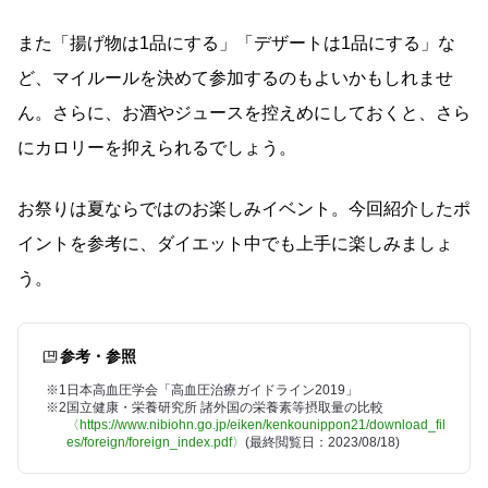
また「揚げ物は1品にする」「デザートは1品にする」な
ど、マイルールを決めて参加するのもよいかもしれませ
ん。さらに、お酒やジュースを控えめにしておくと、さら
にカロリーを抑えられるでしょう。
お祭りは夏ならではのお楽しみイベント。今回紹介したポ
イントを参考に、ダイエット中でも上手に楽しみましょ
う。
参考・参照
※1
日本高血圧学会「高血圧治療ガイドライン2019」
※2
国立健康・栄養研究所 諸外国の栄養素等摂取量の比較
〈https://www.nibiohn.go.jp/eiken/kenkounippon21/download_fil
es/foreign/foreign_index.pdf〉
(最終閲覧日：2023/08/18)