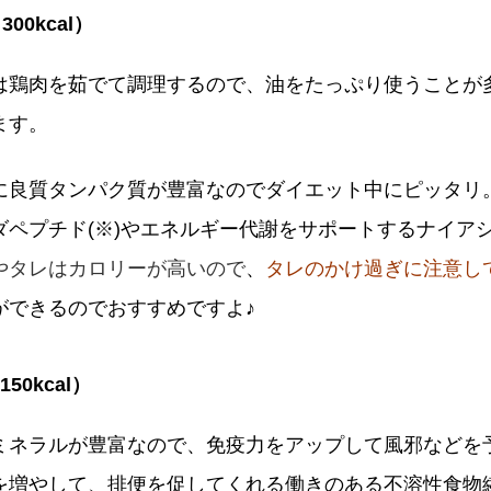
00kcal）
は鶏肉を茹でて調理するので、油をたっぷり使うことが
ます。
に良質タンパク質が豊富なのでダイエット中にピッタリ
ダペプチド(※)やエネルギー代謝をサポートするナイア
やタレはカロリーが高いので
、
タレのかけ過ぎに注意し
ができるのでおすすめですよ♪
0kcal）
ミネラルが豊富なので、免疫力をアップして風邪などを
を増やして、排便を促してくれる働きのある不溶性食物