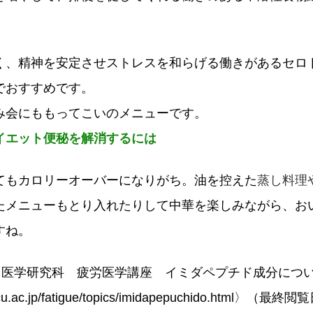
く、精神を安定させストレスを和らげる働きがあるセロ
でおすすめです。
み会にももってこいのメニューです。
イエット便秘を解消するには
てもカロリーオーバーになりがち。油を控えた
蒸し料理
たメニューもとり入れたりして中華を楽しみながら、お
すね。
院 医学研究科 疲労医学講座 イミダペプチド成分につ
cu.ac.jp/fatigue/topics/imidapepuchido.html〉（最終閲