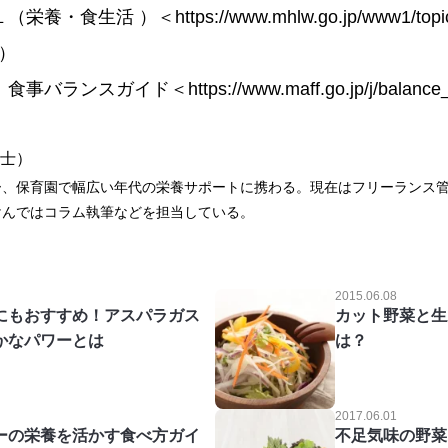
活 ）＜https://www.mhlw.go.jp/www1/topics/k
7）
ンスガイド＜https://www.maff.go.jp/j/balanc
養士）
ー、保育園で幅広い年代の栄養サポートに携わる。現在はフリーランス
けんではコラム執筆などを担当している。
2015.06.08
にもおすすめ！アスパラガス
カット野菜と生
かなパワーとは
は？
2017.06.01
ーの栄養を活かす食べ方ガイ
不足気味の野菜