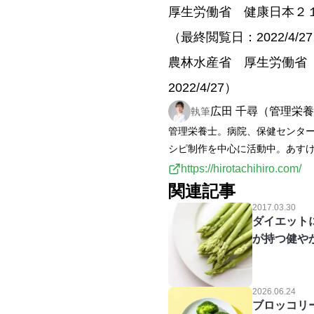
厚生労働省 健康日本２１（栄養・食生
（最終閲覧日：2022/4/2
農林水産省 厚生労働省 食事バラ
2022/4/27）
広田 千尋（管理栄
執筆
管理栄養士。病院、保健センタ
シピ制作を中心に活動中。あす
https://hirotachihiro.com/
関連記事
2017.03.30
ダイエット
が持つ健や
2026.06.24
ブロッコリ