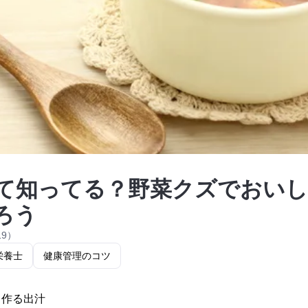
て知ってる？野菜クズでおいし
ろう
19）
栄養士
健康管理のコツ
ら作る出汁