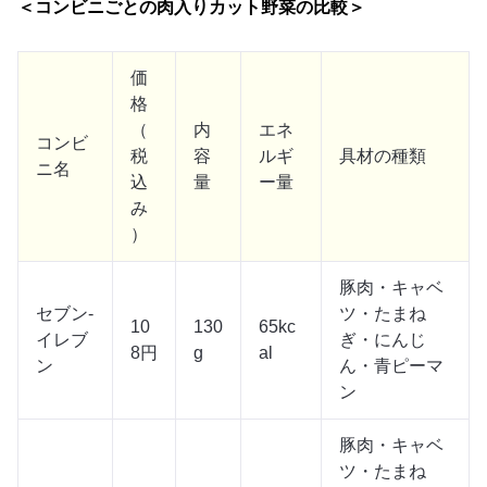
＜コンビニごとの肉入りカット野菜の比較＞
価
格
（
内
エネ
コンビ
税
容
ルギ
具材の種類
ニ名
込
量
ー量
み
）
豚肉・キャベ
セブン‐
ツ・たまね
10
130
65kc
イレブ
ぎ・にんじ
8円
g
al
ン
ん・青ピーマ
ン
豚肉・キャベ
ツ・たまね