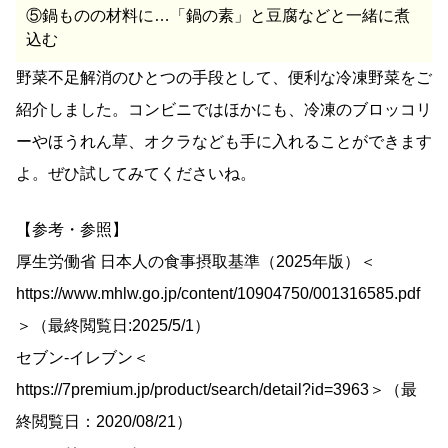
⑤鍋ものの材料に…「鍋の素」と豆腐などと一緒に煮
込む
野菜不足解消のひとつの手段として、便利な冷凍野菜をご
紹介しました。コンビニではほかにも、冷凍のブロッコリ
ーやほうれん草、オクラなども手に入れることができます
よ。ぜひ試してみてくださいね。
【参考・参照】
厚生労働省 日本人の食事摂取基準（2025年版）＜
https://www.mhlw.go.jp/content/10904750/001316585.pdf
＞（最終閲覧日:2025/5/1）
セブン-イレブン＜
https://7premium.jp/product/search/detail?id=3963＞（最
終閲覧日：2020/08/21）