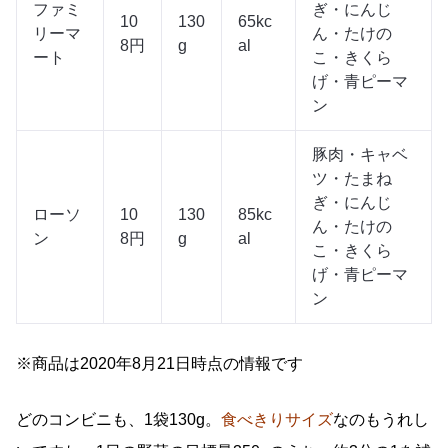
ファミ
ぎ・にんじ
10
130
65kc
リーマ
ん・たけの
8円
g
al
ート
こ・きくら
げ・青ピーマ
ン
豚肉・キャベ
ツ・たまね
ぎ・にんじ
ローソ
10
130
85kc
ん・たけの
ン
8円
g
al
こ・きくら
げ・青ピーマ
ン
※商品は2020年8月21日時点の情報です
どのコンビニも、1袋130g。
食べきりサイズ
なのもうれし