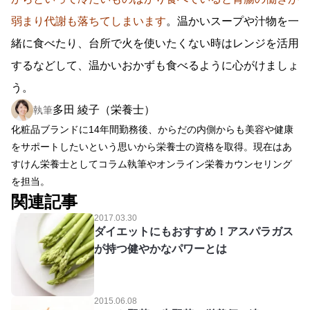
弱まり代謝も落ちてしまいます
。温かいスープや汁物を一
緒に食べたり、台所で火を使いたくない時はレンジを活用
するなどして、温かいおかずも食べるように心がけましょ
う。
多田 綾子（栄養士）
執筆
化粧品ブランドに14年間勤務後、からだの内側からも美容や健康
をサポートしたいという思いから栄養士の資格を取得。現在はあ
すけん栄養士としてコラム執筆やオンライン栄養カウンセリング
を担当。
関連記事
2017.03.30
ダイエットにもおすすめ！アスパラガス
が持つ健やかなパワーとは
2015.06.08