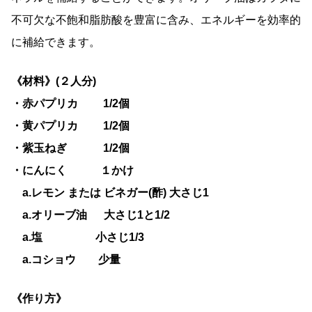
不可欠な不飽和脂肪酸を豊富に含み、エネルギーを効率的
に補給できます。
《材料》(２人分)
・赤パプリカ
1/2
個
・黄パプリカ
1/2
個
・紫玉ねぎ
1/2
個
・にんにく １かけ
a.
レモン または ビネガー(酢) 大さじ
1
a.
オリーブ油
大さじ
1
と
1/2
a.
塩
小さじ
1/3
a.
コショウ
少量
《作り方》