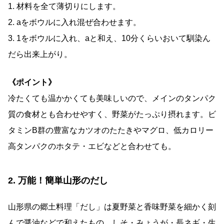
1. 材料を全て薄切りにします。
2. aをボウルに入れ混ぜ合わせます。
3. 1をボウルに入れ、
a
と和え、
10
分くらいおいて馴染ん
だら出来上がり。
《ポイント》
冷たくても温かかくても美味しいので、メインのタンパク
質の食材とも合わせやすく、野菜がたっぷり摂れます。ビ
タミン
B
群の豊富なカツオのたたきやマグロ、低カロリー
高タンパクのホタテ・エビなどと合わせても。
2.
万能！簡単山形のだし
山形県の郷土料理「だし」は夏野菜と香味野菜を細かく刻
んで醤油などで和えたもの。しそ・みょうが・長ネギ・生