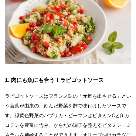
1.
肉にも魚にも合う！ラビゴットソース
ラビゴットソースはフランス語の「元気を出させる」とい
う言葉が由来の、刻んだ野菜を酢で味付けしたソースで
す。緑黄色野菜のパプリカ・ピーマンはビタミン
C
と
β-
カ
ロテンを豊富に含み、からだの調子を整えるビタミン・ミ
ネラルを補給することができます。オリーブ油はカラダに