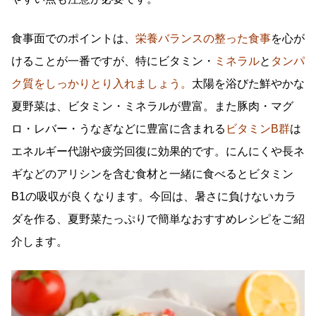
食事面でのポイントは、
栄養バランスの整った食事
を心が
けることが一番ですが、特にビタミン・
ミネラル
と
タンパ
ク質をしっかりとり入れましょう。
太陽を浴びた鮮やかな
夏野菜は、ビタミン・ミネラルが豊富。また豚肉・マグ
ロ・レバー・うなぎなどに豊富に含まれる
ビタミン
B
群
は
エネルギー代謝や疲労回復に効果的です。にんにくや長ネ
ギなどのアリシンを含む食材と一緒に食べるとビタミン
B1
の吸収が良くなります。今回は、暑さに負けないカラ
ダを作る、夏野菜たっぷりで簡単なおすすめレシピをご紹
介します。