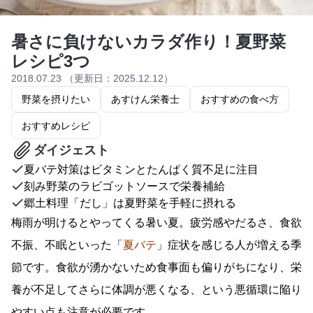
暑さに負けないカラダ作り！夏野菜
レシピ3つ
2018.07.23 （更新日：2025.12.12）
野菜を摂りたい
あすけん栄養士
おすすめの食べ方
おすすめレシピ
ダイジェスト
夏バテ対策はビタミンとたんぱく質不足に注目
刻み野菜のラビゴットソースで栄養補給
郷土料理「だし」は夏野菜を手軽に摂れる
梅雨が明けるとやってくる暑い夏。疲労感やだるさ、食欲
不振、不眠といった「
夏バテ
」症状を感じる人が増える季
節です。食欲が湧かないため食事面も偏りがちになり、栄
養が不足してさらに体調が悪くなる、という悪循環に陥り
やすい点も注意が必要です。