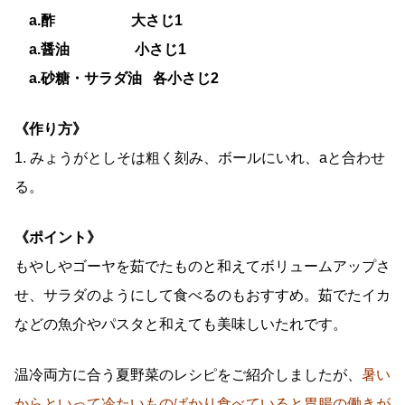
a.
酢
大さじ
1
a.
醤油
小さじ
1
a.
砂糖・サラダ油
各小さじ
2
《作り方》
1. みょうがとしそは粗く刻み、ボールにいれ、
a
と合わせ
る。
《ポイント》
もやしやゴーヤを茹でたものと和えてボリュームアップさ
せ、サラダのようにして食べるのもおすすめ。茹でたイカ
などの魚介やパスタと和えても美味しいたれです。
温冷両方に合う夏野菜のレシピをご紹介しましたが、
暑い
からといって冷たいものばかり食べていると胃腸の働きが