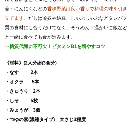
姜・にんにくなどの
香味野菜は良い香りで料理の味を引き
立てます
。だしは冷奴や納豆、しゃぶしゃぶなどタンパク
質の食材にも合うだけでなく、そうめん・温かいご飯など
と一緒に食べても食が進みます。
⇒
糖質代謝に不可欠！ビタミンB1を増やすコツ
《材料》(
2
人分
/
約
3
食分)
・なす
2
本
・オクラ
5
本
・きゅうり
2
本
・しそ
5
枚
・みょうが
3
個
・つゆの素(濃縮タイプ) 大さじ
3
程度