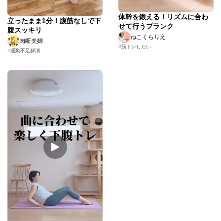
体幹を鍛える！リズムに合わ
立ったまま1分！腹筋なしで下
せて行うプランク
腹スッキリ
ねこくらりえ
肉断夫婦
#筋トレしたい
#運動不足解消