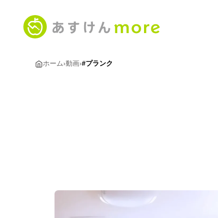
ホーム
›
動画
›
#プランク