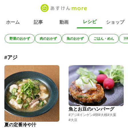
レシピ
ホーム
記事
動画
ショップ
野菜のおかず
肉のおかず
魚のおかず
ごはん・めん
汁
#アジ
魚とお豆のハンバーグ
#アジ
#インゲン
#卵
#大根
#大葉
#大豆
夏の定番冷や汁