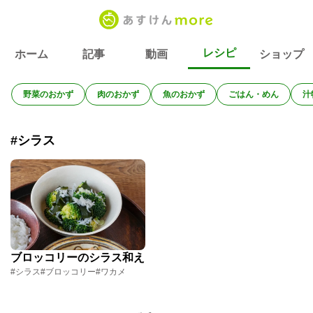
レシピ
ホーム
記事
動画
ショップ
野菜のおかず
肉のおかず
魚のおかず
ごはん・めん
汁
#シラス
ブロッコリーのシラス和え
#シラス
#ブロッコリー
#ワカメ