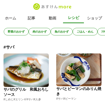
レシピ
ホーム
記事
動画
ショップ
野菜のおかず
肉のおかず
魚のおかず
ごはん・めん
汁
#サバ
サバとピーマンのみりん焼
サバのグリル 和風おろし
き
ソース
#サバ
#ピーマン
#しめじ
#エリンギ
#サバ
#人参