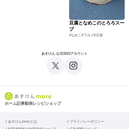
豆腐となめこのとろろスー
プ
#なめこ
#ワカメ
#豆腐
あすけん 公式SNSアカウント
ホーム
記事
動画
レシピ
ショップ
あすけんmoreとは
プライバシーポリシー