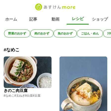
レシピ
ホーム
記事
動画
ショップ
野菜のおかず
肉のおかず
魚のおかず
ごはん・めん
汁
#なめこ
きのこ肉豆腐
#なめこ
#玉ねぎ
#白菜
#豆腐