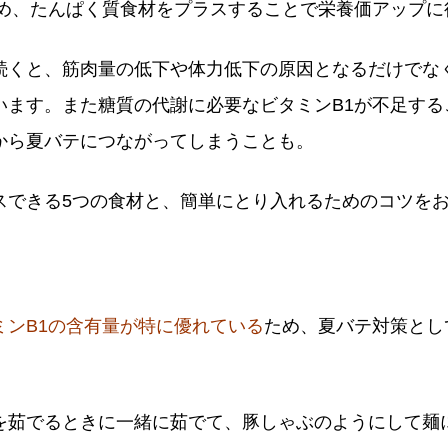
ため、たんぱく質食材をプラスすることで栄養価アップに
続くと、筋肉量の低下や体力低下の原因となるだけでな
います。また糖質の代謝に必要なビタミンB1が不足する
から夏バテにつながってしまうことも。
スできる5つの食材と、簡単にとり入れるためのコツを
ミンB1の含有量が特に優れている
ため、夏バテ対策とし
を茹でるときに一緒に茹でて、豚しゃぶのようにして麺