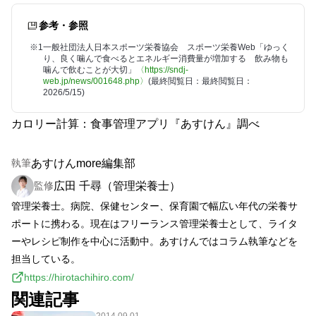
参考・参照
※1
一般社団法人日本スポーツ栄養協会 スポーツ栄養Web「ゆっく
り、良く噛んで食べるとエネルギー消費量が増加する 飲み物も
噛んで飲むことが大切」
〈https://sndj-
web.jp/news/001648.php〉
(最終閲覧日：最終閲覧日：
2026/5/15)
カロリー計算：食事管理アプリ『あすけん』調べ
あすけんmore編集部
執筆
広田 千尋（管理栄養士）
監修
管理栄養士。病院、保健センター、保育園で幅広い年代の栄養サ
ポートに携わる。現在はフリーランス管理栄養士として、ライタ
ーやレシピ制作を中心に活動中。あすけんではコラム執筆などを
担当している。
https://hirotachihiro.com/
関連記事