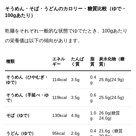
そうめん・そば・うどんのカロリー・糖質比較（ゆで・
100gあたり）
乾麺をそれぞれ一般的な状態でゆでたとき、100gあたり
の栄養価は以下の傾向があります。
エネル
たんぱ
脂
炭水化物（糖
種類
ギー
く質
質
質）
そうめん（ひやむぎ・
0.4
114kcal
3.5g
25.8g(24.9g)
ゆで）
g
そうめん（手延べ・ゆ
0.6
119kcal
3.5g
25.5g(24.5g)
で
）
g
1.0
26.0g(糖質
そば（ゆで）
130kcal
4.8g
g
24.0g)
0.4
21.6g（糖質
うどん（ゆで）
95kcal
2.6g