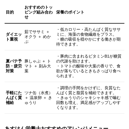
おすすめのトッ
目的
ピング組み合わ
栄養のポイント
せ
・低カロリー・高たんぱく質なササ
茹でササミ ＋
ダイエッ
ミに、海藻の食物繊維をプラス。
オクラ ＋ めか
ト重視
・糖の吸収を穏やかにする働きが期
ぶ
待できます。
・豚肉に含まれるビタミンB1が糖質
夏バテ予
豚しゃぶ ＋ ト
の代謝を助けます。
防・疲労
マト ＋ 刻み大
・トマトの酸味や大葉の香りで、食
対策
葉
欲が落ちているときもさっぱり食べ
られます。
・調理の手間をかけずに、良質なた
手軽にた
ツナ缶（水煮）
んぱく質と脂質を補給できます。
んぱく質
＋ 温泉卵 ＋ き
・きゅうりのシャキシャキ感で噛む
補給
ゅうり
回数も増え、満足感がアップしやす
くなります。
あすけん栄養士おすすめのアレンジメニュー