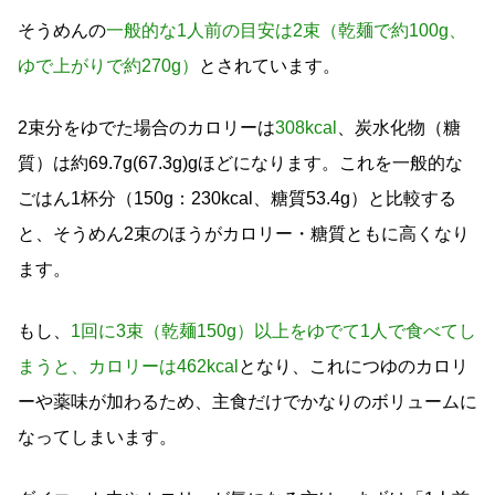
そうめんの
一般的な1人前の目安は2束（乾麺で約100g、
ゆで上がりで約270g）
とされています。
2束分をゆでた場合のカロリーは
308kcal
、炭水化物（糖
質）は約69.7g(67.3g)gほどになります。これを一般的な
ごはん1杯分（150g：230kcal、糖質53.4g）と比較する
と、そうめん2束のほうがカロリー・糖質ともに高くなり
ます。
もし、
1回に3束（乾麺150g）以上をゆでて1人で食べてし
まうと、カロリーは462kcal
となり、これにつゆのカロリ
ーや薬味が加わるため、主食だけでかなりのボリュームに
なってしまいます。