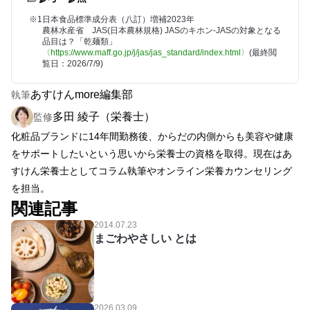
※1
日本食品標準成分表（八訂）増補2023年
農林水産省 JAS(日本農林規格) JASのキホン-JASの対象となる
品目は？「乾麺類」
〈https://www.maff.go.jp/j/jas/jas_standard/index.html〉
(最終閲
覧日：2026/7/9)
あすけんmore編集部
執筆
多田 綾子（栄養士）
監修
化粧品ブランドに14年間勤務後、からだの内側からも美容や健康
をサポートしたいという思いから栄養士の資格を取得。現在はあ
すけん栄養士としてコラム執筆やオンライン栄養カウンセリング
を担当。
関連記事
2014.07.23
まごわやさしい とは
2026.03.09