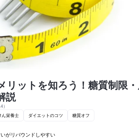
メリットを知ろう！糖質制限・
解説
14）
けん栄養士
ダイエットのコツ
糖質オフ
すいがリバウンドしやすい