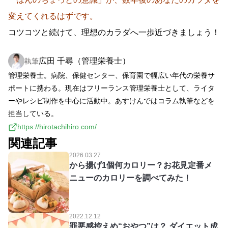
変えてくれるはずです。
コツコツと続けて、理想のカラダへ一歩近づきましょう！
広田 千尋（管理栄養士）
執筆
管理栄養士。病院、保健センター、保育園で幅広い年代の栄養サ
ポートに携わる。現在はフリーランス管理栄養士として、ライタ
ーやレシピ制作を中心に活動中。あすけんではコラム執筆などを
担当している。
https://hirotachihiro.com/
関連記事
2026.03.27
から揚げ1個何カロリー？お花見定番メ
ニューのカロリーを調べてみた！
2022.12.12
罪悪感控えめ“おやつ”は？ ダイエット成