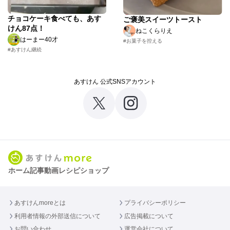
チョコケーキ食べても、あす
ご褒美スイーツトースト
けん87点！
ねこくらりえ
はーまー40才
#お菓子を控える
#あすけん継続
あすけん 公式SNSアカウント
ホーム
記事
動画
レシピ
ショップ
あすけんmoreとは
プライバシーポリシー
利用者情報の外部送信について
広告掲載について
お問い合わせ
運営会社について