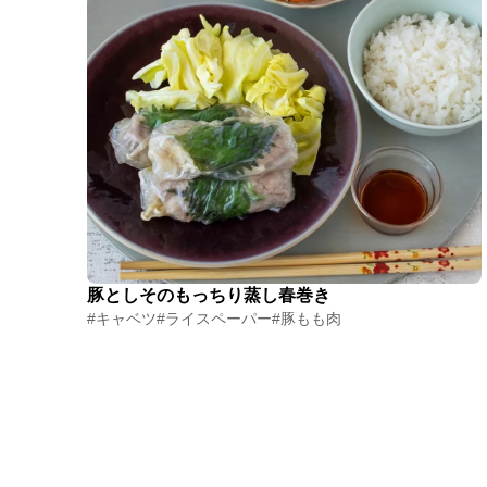
豚としそのもっちり蒸し春巻き
#キャベツ
#ライスペーパー
#豚もも肉