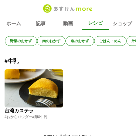
レシピ
ホーム
記事
動画
ショップ
野菜のおかず
肉のおかず
魚のおかず
ごはん・めん
汁
#牛乳
台湾カステラ
#おからパウダー
#卵
#牛乳