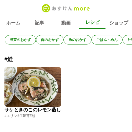
レシピ
ホーム
記事
動画
ショップ
野菜のおかず
肉のおかず
魚のおかず
ごはん・めん
汁
#鮭
サケときのこのレモン蒸し
#エリンギ
#舞茸
#鮭