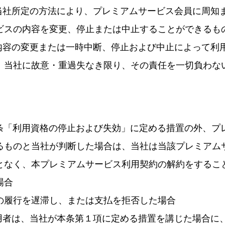
を当社所定の方法により、プレミアムサービス会員に周知
ビスの内容を変更、停止または中止することができるも
く内容の変更または一時中断、停止および中止によって利
、当社に故意・重過失なき限り、その責任を一切負わな
6条「利用資格の停止および失効」に定める措置の外、プ
るものと当社が判断した場合は、当社は当該プレミアム
となく、本プレミアムサービス利用契約の解約をするこ
場合
の履行を遅滞し、または支払を拒否した場合
利用者は、当社が本条第１項に定める措置を講じた場合に