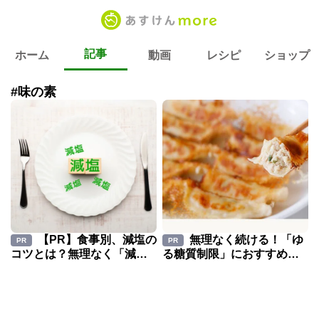
記事
ホーム
動画
レシピ
ショップ
#味の素
【PR】食事別、減塩の
無理なく続ける！「ゆ
PR
PR
コツとは？無理なく「減
る糖質制限」におすすめの
塩」を目指して健康習慣を
低糖質な食品とは？
とり入れよう