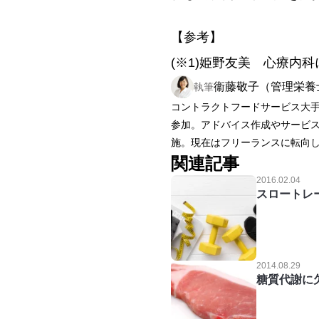
【参考】
(※1)姫野友美 心療内科
衞藤敬子（管理栄養
執筆
コントラクトフードサービス大手
参加。アドバイス作成やサービス
施。現在はフリーランスに転向
関連記事
2016.02.04
スロートレ
2014.08.29
糖質代謝に