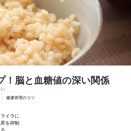
プ！脳と血糖値の深い関係
11）
健康管理のコツ
イライラに
上昇を抑制
える