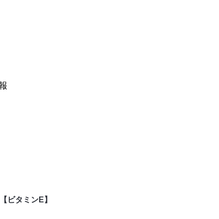
報
【ビタミンE】