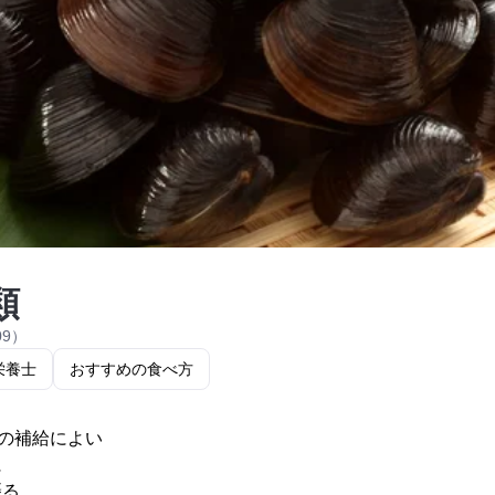
類
09）
栄養士
おすすめの食べ方
の補給によい
に
摂る