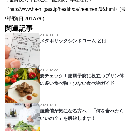
〈http://www.ha-niigata.jp/health/qa/treatment/06.html〉(最
終閲覧日 2017/7/6)
関連記事
2014.08.18
メタボリックシンドローム とは
2017.02.22
要チェック！痛風予防に役立つプリン体
の多い食べ物・少ない食べ物ガイド
2020.07.31
血糖値が気になる方へ！「何を食べたら
いいの？」を解決します！