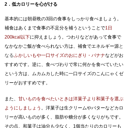
2．低カロリーを心がける
基本的には朝昼晩の3回の食事をしっかり食べましょう。
補食はあくまで食事の不足分を補うということで
1日
200kcal以下
に抑えましょう。つわりなどがあって食事で
なかなかご飯が食べられない方は、補食でエネルギー源
と
なる
ふかしいもや一口サイズのおにぎり・バナナ
などがお
すすめです。逆に、食べづわりで常に何かを食べていたい
という方は、ムカムカした時に一口サイズのこんにゃくゼ
リーがおすすめです。
また、
甘いものを食べたいときは洋菓子より和菓子を選ぶ
ようにしましょう
。洋菓子は生クリームやバターなどカロ
リーが高いものが多く、脂肪や糖分が多くなりがちです。
その点、和菓子は油分も少なく、1個当たりのカロリーも