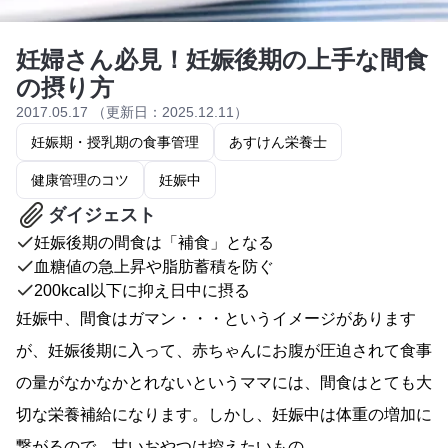
妊婦さん必見！妊娠後期の上手な間食
の摂り方
2017.05.17 （更新日：2025.12.11）
妊娠期・授乳期の食事管理
あすけん栄養士
健康管理のコツ
妊娠中
ダイジェスト
妊娠後期の間食は「補食」となる
血糖値の急上昇や脂肪蓄積を防ぐ
200kcal以下に抑え日中に摂る
妊娠中、間食はガマン・・・というイメージがあります
が、妊娠後期に入って、赤ちゃんにお腹が圧迫されて食事
の量がなかなかとれないというママには、間食はとても大
切な栄養補給になります。しかし、妊娠中は体重の増加に
繋がるので、甘いおやつは控えたいもの。