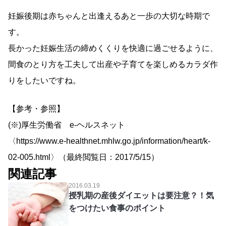
妊娠後期は赤ちゃんと出逢えるあと一歩の大切な時期で
す。
長かった妊娠生活の締めくくりを快適に過ごせるように、
間食のとり方を工夫して出産や子育てを楽しめるカラダ作
りをしたいですね。
【参考・参照】
(※)厚生労働省 e-ヘルスネット
〈https://www.e-healthnet.mhlw.go.jp/information/heart/k-
02-005.html〉（最終閲覧日：2017/5/15）
関連記事
2016.03.19
授乳期の産後ダイエットは要注意？！気
をつけたい食事のポイント