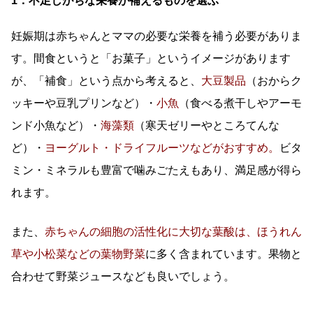
1．不足しがちな栄養が補えるものを選ぶ
妊娠期は赤ちゃんとママの必要な栄養を補う必要がありま
す。間食というと「お菓子」というイメージがあります
が、「補食」という点から考えると、
大豆製品
（おからク
ッキーや豆乳プリンなど）・
小魚
（食べる煮干しやアーモ
ンド小魚など）・
海藻類
（寒天ゼリーやところてんな
ど）・
ヨーグルト・ドライフルーツなどがおすすめ。
ビタ
ミン・
ミネラル
も豊富
で噛みごたえもあり、満足感が得ら
れます。
また、
赤ちゃんの細胞の活性化に大切な
葉酸
は、
ほうれん
草
や
小松菜
などの葉物野菜
に多く含まれています。
果物と
合わせて野菜ジュースなども良いでしょう。