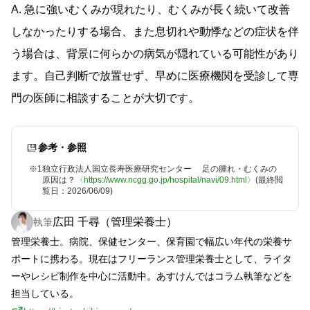
A. 急に強いむくみが現れたり、むくみが長く続いて改善
しなかったりする場合、また息切れや動悸などの症状を伴
う場合は、背景に何らかの病気が隠れている可能性があり
ます。自己判断で放置せず、早めに医療機関を受診して専
門の医師に相談することが大切です。
参考・参照
※1
独立行政法人国立長寿医療研究センター 足の腫れ・むくみの
原因は？
〈https://www.ncgg.go.jp/hospital/navi/09.html〉
(最終閲
覧日：2026/06/09)
広田 千尋（管理栄養士）
執筆
管理栄養士。病院、保健センター、保育園で幅広い年代の栄養サ
ポートに携わる。現在はフリーランス管理栄養士として、ライタ
ーやレシピ制作を中心に活動中。あすけんではコラム執筆などを
担当している。