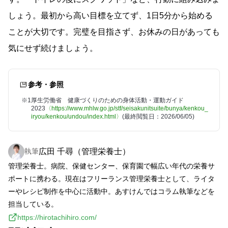
しょう。最初から高い目標を立てず、1日5分から始める
ことが大切です。完璧を目指さず、お休みの日があっても
気にせず続けましょう。
参考・参照
※1
厚生労働省 健康づくりのための身体活動・運動ガイド
2023
〈https://www.mhlw.go.jp/stf/seisakunitsuite/bunya/kenkou_
iryou/kenkou/undou/index.html〉
(最終閲覧日：2026/06/05)
広田 千尋（管理栄養士）
執筆
管理栄養士。病院、保健センター、保育園で幅広い年代の栄養サ
ポートに携わる。現在はフリーランス管理栄養士として、ライタ
ーやレシピ制作を中心に活動中。あすけんではコラム執筆などを
担当している。
https://hirotachihiro.com/