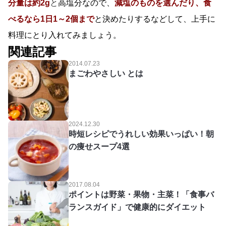
分量は約2g
と
高塩分なので、
減塩のものを選んだり、食
べるなら1日1～2個まで
と決めたりするなどして、上手に
料理にとり入れてみましょう。
関連記事
2014.07.23
まごわやさしい とは
2024.12.30
時短レシピでうれしい効果いっぱい！朝
の痩せスープ4選
2017.08.04
ポイントは野菜・果物・主菜！「食事バ
ランスガイド」で健康的にダイエット