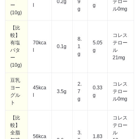
0.2g
9
テロー
ー
l
g
g
ル0mg
(10g)
【比
較】
コレス
8.
有塩
70kca
5.05
テロー
0.1g
1
バタ
l
g
ル
g
ー
21mg
(10g)
豆乳
2.
コレス
ヨー
45kca
0.33
3.5g
7
テロー
グル
l
g
g
ル0mg
ト
【比
コレス
較】
テロー
全脂
3.
ル
56kca
1.83