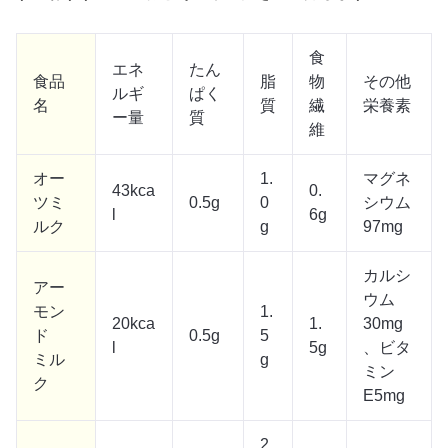
食
エネ
たん
食品
脂
物
その他
ルギ
ぱく
名
質
繊
栄養素
ー量
質
維
オー
1.
マグネ
43kca
0.
ツミ
0.5g
0
シウム
l
6g
ルク
g
97mg
カルシ
アー
ウム
モン
1.
20kca
1.
30mg
ド
0.5g
5
l
5g
、ビタ
ミル
g
ミン
ク
E5mg
2.