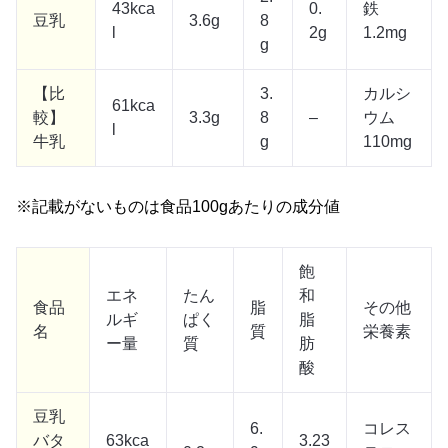
43kca
0.
鉄
豆乳
3.6g
8
l
2g
1.2mg
g
【比
3.
カルシ
61kca
較】
3.3g
8
–
ウム
l
牛乳
g
110mg
※記載がないものは食品100gあたりの成分値
飽
エネ
たん
和
食品
脂
その他
ルギ
ぱく
脂
名
質
栄養素
ー量
質
肪
酸
豆乳
6.
コレス
バタ
63kca
3.23