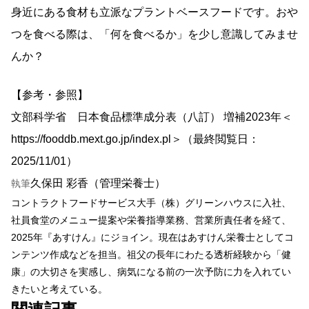
身近にある食材も立派なプラントベースフードです。おや
つを食べる際は、「何を食べるか」を少し意識してみませ
んか？
【参考・参照】
文部科学省 日本食品標準成分表（八訂） 増補2023年＜
https://fooddb.mext.go.jp/index.pl＞（最終閲覧日：
2025/11/01）
久保田 彩香（管理栄養士）
執筆
コントラクトフードサービス大手（株）グリーンハウスに入社、
社員食堂のメニュー提案や栄養指導業務、営業所責任者を経て、
2025年『あすけん』にジョイン。現在はあすけん栄養士としてコ
ンテンツ作成などを担当。祖父の長年にわたる透析経験から「健
康」の大切さを実感し、病気になる前の一次予防に力を入れてい
きたいと考えている。