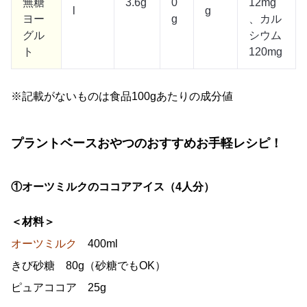
無糖
3.6g
0
12mg
l
g
ヨー
g
、カル
グル
シウム
ト
120mg
※記載がないものは食品100gあたりの成分値
プラントベースおやつのおすすめお手軽レシピ！
①オーツミルクのココアアイス（4人分）
＜材料＞
オーツミルク
400ml
きび砂糖 80g（砂糖でもOK）
ピュアココア 25g