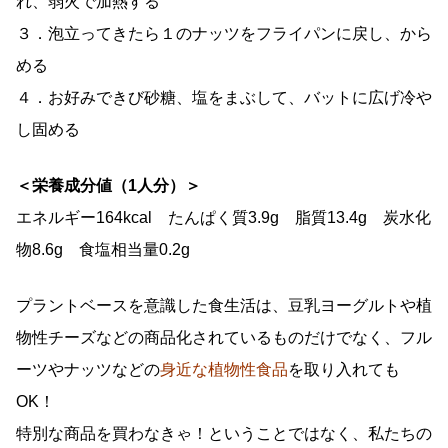
れ、弱火で加熱する
３．泡立ってきたら１のナッツをフライパンに戻し、から
める
４．お好みできび砂糖、塩をまぶして、バットに広げ冷や
し固める
＜栄養成分値（1人分）＞
エネルギー164kcal たんぱく質3.9g 脂質13.4g 炭水化
物8.6g 食塩相当量0.2g
プラントベースを意識した食生活は、豆乳ヨーグルトや植
物性チーズなどの商品化されているものだけでなく、フル
ーツやナッツなどの
身近な植物性食品
を取り入れても
OK！
特別な商品を買わなきゃ！ということではなく、私たちの